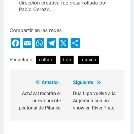
dirección creativa fue desarrollada por
Pablo Cerezo.
Compartir en las redes
Facebook
Email
WhatsApp
Telegram
X
Compartir
Etiquetado:
cultura
Lali
música
Anterior:
Siguiente:
Achával recorrió el
Dua Lipa vuelve a la
nuevo puente
Argentina con un
peatonal de Pilarica
show en River Plate