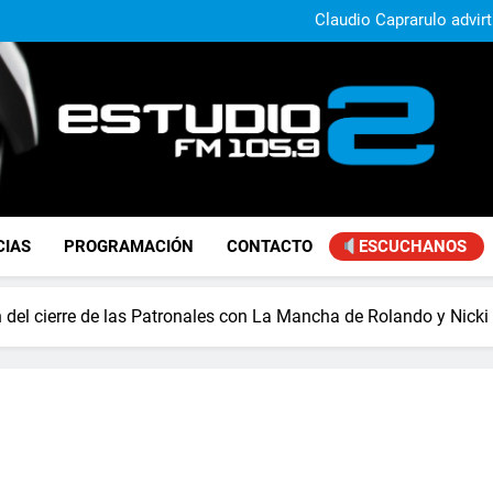
Claudio Caprarulo advirt
muestra un 
Carlos Linares afirmó que el
ley de tierras y advirtió un ca
Paco Olveira cuestionó l
Daniela Vilar aseguró que el G
extranjeros y advirtió sob
Claudio Caprarulo advirt
muestra un 
Carlos Linares afirmó que el
ley de tierras y advirtió un ca
Paco Olveira cuestionó l
FM Estudio 2
CIAS
PROGRAMACIÓN
CONTACTO
ESCUCHANOS
n del cierre de las Patronales con La Mancha de Rolando y Nicki 