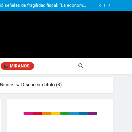
ió señales de fragilidad fiscal: “La economía
problema que puede volver a generar déficit”
 Gobierno “tuvo que dar marcha atrás” con la
mbio de clima político entre los gobernadores
a visita de León XIV a la Argentina: “Hubiera
preferido que no viniera”
obierno «no renunció» a la venta de tierras a
re otros cambios que considera «gravísimos»
ió señales de fragilidad fiscal: “La economía
problema que puede volver a generar déficit”
 Gobierno “tuvo que dar marcha atrás” con la
mbio de clima político entre los gobernadores
a visita de León XIV a la Argentina: “Hubiera
preferido que no viniera”
MIRANOS
Nicole.
Diseño sin título (3)