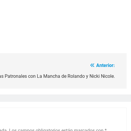
Anterior:
 las Patronales con La Mancha de Rolando y Nicki Nicole.
ada.
Los campos obligatorios están marcados con
*