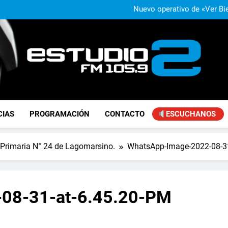
Nuevo operativo de «Ver Bie
Agustina Propato rechazó la fl
«Se
José Ignacio de Mendiguren advi
con Brasil: «No somo
La Secundaria Nº 40 de Manuel 
Nuevo operativo de «Ver Bie
Agustina Propato rechazó la fl
«Se
José Ignacio de Mendiguren advi
con Brasil: «No somo
FM Estudio 2
CIAS
PROGRAMACIÓN
CONTACTO
ESCUCHANOS
 Primaria N° 24 de Lagomarsino.
WhatsApp-Image-2022-08-31
08-31-at-6.45.20-PM