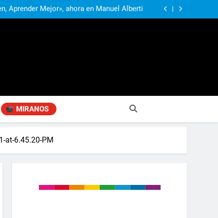
n, Aprender Mejor», ahora en Manuel Alberti
exibilización de la Ley de Tierras y advirtió:
ría una tragedia para la soberanía argentina»
rtió por el impacto de la crisis diplomática
s conscientes de la gravedad de lo que está
Alberti recibió a los estudiantes ampliada y
sucediendo»
transformada en la vuelta a clases
n, Aprender Mejor», ahora en Manuel Alberti
exibilización de la Ley de Tierras y advirtió:
ría una tragedia para la soberanía argentina»
rtió por el impacto de la crisis diplomática
s conscientes de la gravedad de lo que está
sucediendo»
MIRANOS
-at-6.45.20-PM