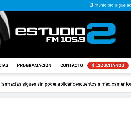
El municipio sigue a
Alejandro Lafourcade present
que, 
Achával, primero en im
Murió Jorge Mes
El municipio sigue a
Alejandro Lafourcade present
que, 
Achával, primero en im
FM Estudio 2
CIAS
PROGRAMACIÓN
CONTACTO
ESCUCHANOS
s farmacias siguen sin poder aplicar descuentos a medicamento