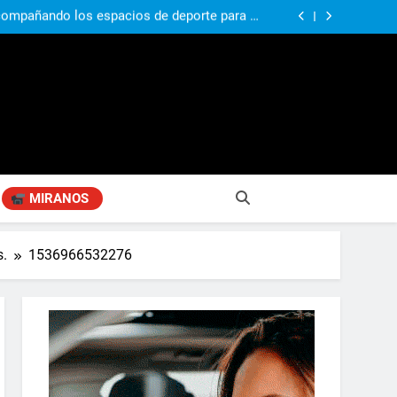
compañando los espacios de deporte para el
desarrollo de la comunidad
ó su nuevo libro sobre Pilar: “Hay historias
si nadie las plasma, se pierden para siempre”
agen positiva entre jefes comunales del GBA
si, el papá del 10 de la selección argentina
compañando los espacios de deporte para el
desarrollo de la comunidad
ó su nuevo libro sobre Pilar: “Hay historias
si nadie las plasma, se pierden para siempre”
agen positiva entre jefes comunales del GBA
MIRANOS
s.
1536966532276