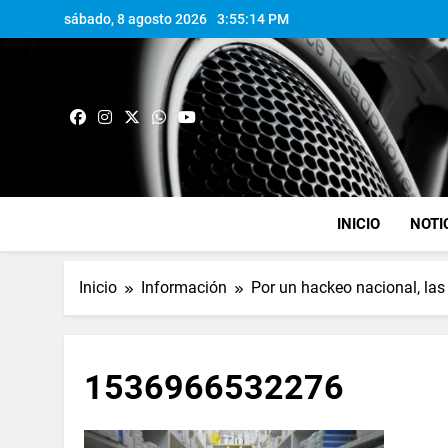
sábado, 8 agosto 2026
3:55:15 PM
INICIO
NOTI
Inicio
Información
Por un hackeo nacional, la
1536966532276