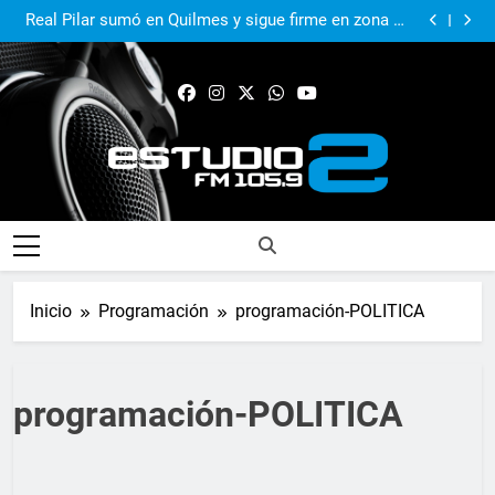
El Municipio sigue apoyando los espacios de cultura
e identidad
Real Pilar sumó en Quilmes y sigue firme en zona de
Reducido
Murió Jorge Messi, el papá del 10 de la selección
argentina
El Municipio acompañó al Centro Papa Francisco en
su primer aniversario
El Municipio sigue apoyando los espacios de cultura
e identidad
Real Pilar sumó en Quilmes y sigue firme en zona de
Reducido
Murió Jorge Messi, el papá del 10 de la selección
argentina
FM Estudio 2
Inicio
Programación
programación-POLITICA
programación-POLITICA