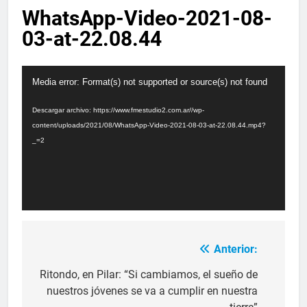
WhatsApp-Video-2021-08-
03-at-22.08.44
Reproductor
Media error: Format(s) not supported or source(s) not found
de
vídeo
Descargar archivo: https://www.fmestudio2.com.ar//wp-
content/uploads/2021/08/WhatsApp-Video-2021-08-03-at-22.08.44.mp4?
_=2
Anterior:
Ritondo, en Pilar: “Si cambiamos, el sueño de
nuestros jóvenes se va a cumplir en nuestra