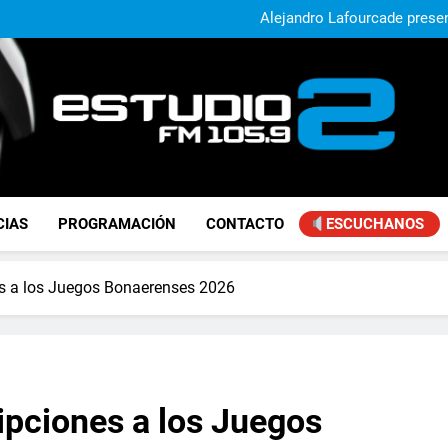
El municipio sigue a
Alejandro Lafourcade present
que, 
Achával, primero en im
El municipio sigue a
Alejandro Lafourcade present
que, 
Achával, primero en im
FM Estudio 2
CIAS
PROGRAMACIÓN
CONTACTO
ESCUCHANOS
nes a los Juegos Bonaerenses 2026
ripciones a los Juegos