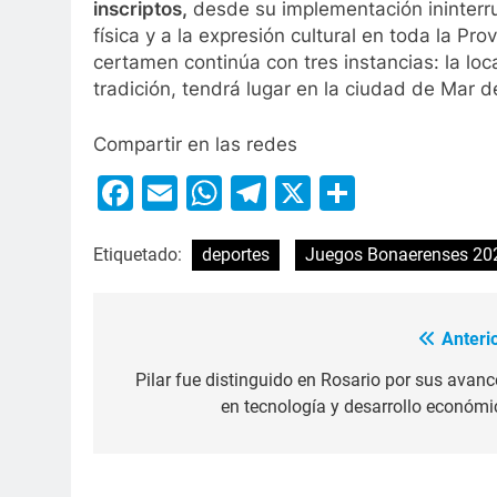
inscriptos,
desde su implementación ininterr
física y a la expresión cultural en toda la Pro
certamen continúa con tres instancias: la local
tradición, tendrá lugar en la ciudad de Mar d
Compartir en las redes
Facebook
Email
WhatsApp
Telegram
X
Compart
Etiquetado:
deportes
Juegos Bonaerenses 20
Anterio
Pilar fue distinguido en Rosario por sus avanc
en tecnología y desarrollo económi