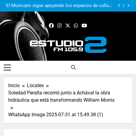
El Municipio acompañó al Centro Papa Francisco en
su primer aniversario
El Municipio sigue apoyando los espacios de cultura
e identidad
Real Pilar sumó en Quilmes y sigue firme en zona de
Reducido
Murió Jorge Messi, el papá del 10 de la selección
argentina
El Municipio acompañó al Centro Papa Francisco en
su primer aniversario
El Municipio sigue apoyando los espacios de cultura
e identidad
Real Pilar sumó en Quilmes y sigue firme en zona de
Reducido
Murió Jorge Messi, el papá del 10 de la selección
argentina
FM Estudio 2
Inicio
Locales
Soledad Peralta recorrió junto a Achával la obra
hidráulica que está transformando William Morris
WhatsApp Image 2025-07-31 at 15.49.38 (1)