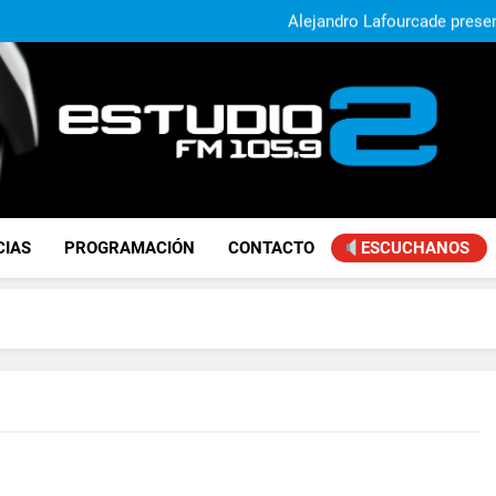
El municipio sigue a
Alejandro Lafourcade present
que, 
Achával, primero en im
Murió Jorge Mes
El municipio sigue a
Alejandro Lafourcade present
que, 
Achával, primero en im
FM Estudio 2
CIAS
PROGRAMACIÓN
CONTACTO
ESCUCHANOS