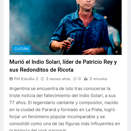
CULTURA
Murió el Indio Solari, líder de Patricio Rey y
sus Redonditos de Ricota
FM Estudio 2
2 meses atrás
0
2 minutos
Argentina se encuentra de luto tras conocerse la
triste noticia del fallecimiento del Indio Solari, a sus
77 años. El legendario cantante y compositor, nacido
en la ciudad de Paraná y formado en La Plata, logró
forjar un fenómeno popular incomparable y se
consolidó como una de las figuras más influyentes en
la historia del rock nacional…