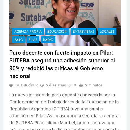
AGENDA PROPIA
EDUCACIÓN
ENTREVISTAS
LOCALES
PARO
PILAR
RADIO
Paro docente con fuerte impacto en Pilar:
SUTEBA aseguró una adhesión superior al
90% y redobló las críticas al Gobierno
nacional
FM Estudio 2
5 días atrás
0
5 minutos
La nueva jornada de paro docente convocada por la
Confederación de Trabajadores de la Educación de la
República Argentina (CTERA) tuvo una amplia
adhesión en Pilar. Así lo aseguró la secretaria general
de SUTEBA Pilar, Liliana Montiel, quien sostuvo que
más de nueve de cada diez docentes se sumaron a la