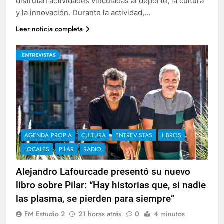
disfrutan actividades vinculadas al deporte, la cultura
y la innovación. Durante la actividad,…
Leer noticia completa
AGENDA PROPIA
CULTURA
ENTREVISTAS
LIBROS
LOCALES
PILAR
RADIO
Alejandro Lafourcade presentó su nuevo
libro sobre Pilar: “Hay historias que, si nadie
las plasma, se pierden para siempre”
FM Estudio 2
21 horas atrás
0
4 minutos