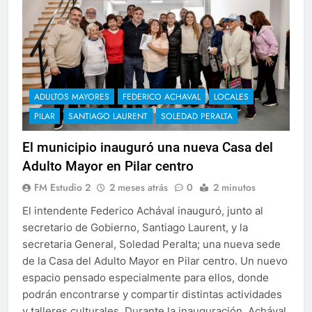
ADULTOS MAYORES
FEDERICO ACHAVAL
LOCALES
PILAR
SANTIAGO LAURENT
SOLEDAD PERALTA
El municipio inauguró una nueva Casa del
Adulto Mayor en Pilar centro
FM Estudio 2
2 meses atrás
0
2 minutos
El intendente Federico Achával inauguró, junto al
secretario de Gobierno, Santiago Laurent, y la
secretaria General, Soledad Peralta; una nueva sede
de la Casa del Adulto Mayor en Pilar centro. Un nuevo
espacio pensado especialmente para ellos, donde
podrán encontrarse y compartir distintas actividades
y talleres culturales. Durante la inauguración, Achával