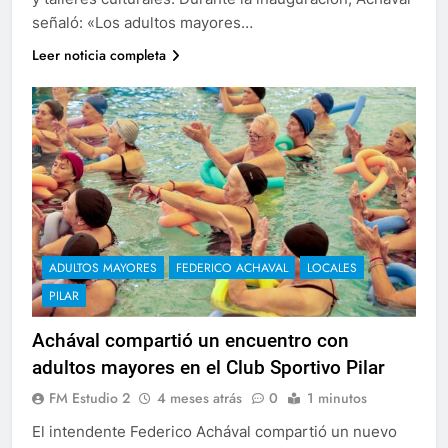
señaló: «Los adultos mayores…
Leer noticia completa
ADULTOS MAYORES
FEDERICO ACHAVAL
LOCALES
PILAR
Achával compartió un encuentro con
adultos mayores en el Club Sportivo Pilar
FM Estudio 2
4 meses atrás
0
1 minutos
El intendente Federico Achával compartió un nuevo