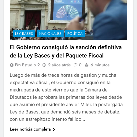
LEY BASES
NACIONALES
POLÍTICA
El Gobierno consiguió la sanción definitiva
de la Ley Bases y del Paquete Fiscal
FM Estudio 2
2 años atrás
0
6 minutos
Luego de más de trece horas de gestión y mucha
expectativa oficial, el Gobierno consiguió en la
madrugada de este viernes que la Cámara de
Diputados le aprobara las primeras dos leyes desde
que asumió el presidente Javier Milei: la postergada
Ley de Bases, que demandó seis meses de debate,
con un estrepitoso intento fallido…
Leer noticia completa