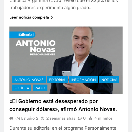
Católica Argentina (UCA) reveló que el 83,5% de los
trabajadores experimenta algún grado…
Leer noticia completa
ANTONIO NOVAS
EDITORIAL
INFORMACIÓN
NOTICIAS
POLÍTICA
RADIO
«El Gobierno está desesperado por
conseguir dólares», afirmó Antonio Novas.
FM Estudio 2
2 semanas atrás
0
4 minutos
Durante su editorial en el programa Personalmente,