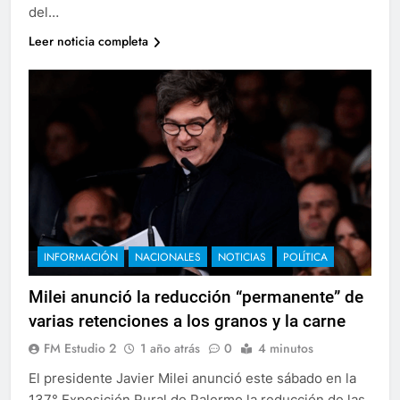
del…
Leer noticia completa
INFORMACIÓN
NACIONALES
NOTICIAS
POLÍTICA
Milei anunció la reducción “permanente” de
varias retenciones a los granos y la carne
FM Estudio 2
1 año atrás
0
4 minutos
El presidente Javier Milei anunció este sábado en la
137° Exposición Rural de Palermo la reducción de las