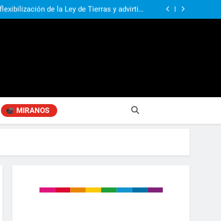
n, Aprender Mejor», ahora en Manuel Alberti
exibilización de la Ley de Tierras y advirtió:
ría una tragedia para la soberanía argentina»
rtió por el impacto de la crisis diplomática
s conscientes de la gravedad de lo que está
Alberti recibió a los estudiantes ampliada y
sucediendo»
transformada en la vuelta a clases
n, Aprender Mejor», ahora en Manuel Alberti
exibilización de la Ley de Tierras y advirtió:
ría una tragedia para la soberanía argentina»
rtió por el impacto de la crisis diplomática
s conscientes de la gravedad de lo que está
sucediendo»
MIRANOS