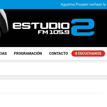
Nuevo operativo de «Ver Bie
Agustina Propato rechazó la fl
«Se
José Ignacio de Mendiguren advi
con Brasil: «No somo
La Secundaria Nº 40 de Manuel 
Nuevo operativo de «Ver Bie
Agustina Propato rechazó la fl
«Se
José Ignacio de Mendiguren advi
con Brasil: «No somo
FM Estudio 2
CIAS
PROGRAMACIÓN
CONTACTO
ESCUCHANOS