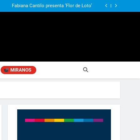
agen positiva entre jefes comunales del GBA
Fabiana Cantilo presenta ‘Flor de Loto’
n desestime la locura de la venta de tierras a
extranjeros”
ó su nuevo libro sobre Pilar: “Hay historias
si nadie las plasma, se pierden para siempre”
agen positiva entre jefes comunales del GBA
Fabiana Cantilo presenta ‘Flor de Loto’
n desestime la locura de la venta de tierras a
extranjeros”
MIRANOS