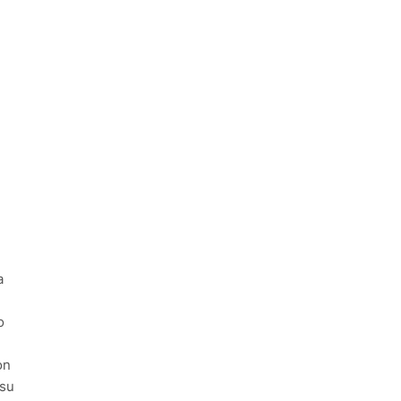
a
o
on
 su