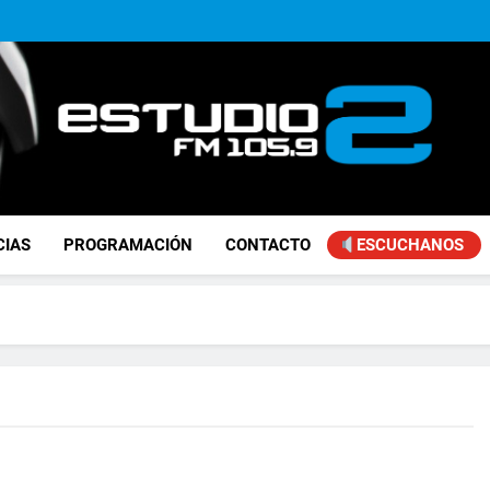
Achával, primero en im
Kicillof: “Se logró que Nació
Alejandro Lafourcade present
que, 
Achával, primero en im
Kicillof: “Se logró que Nació
FM Estudio 2
CIAS
PROGRAMACIÓN
CONTACTO
ESCUCHANOS