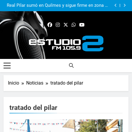
El Municipio sigue apoyando los espacios de cultura
e identidad
Real Pilar sumó en Quilmes y sigue firme en zona de
Reducido
Murió Jorge Messi, el papá del 10 de la selección
argentina
El Municipio acompañó al Centro Papa Francisco en
su primer aniversario
El Municipio sigue apoyando los espacios de cultura
e identidad
Real Pilar sumó en Quilmes y sigue firme en zona de
Reducido
Murió Jorge Messi, el papá del 10 de la selección
argentina
FM Estudio 2
Inicio
Noticias
tratado del pilar
tratado del pilar