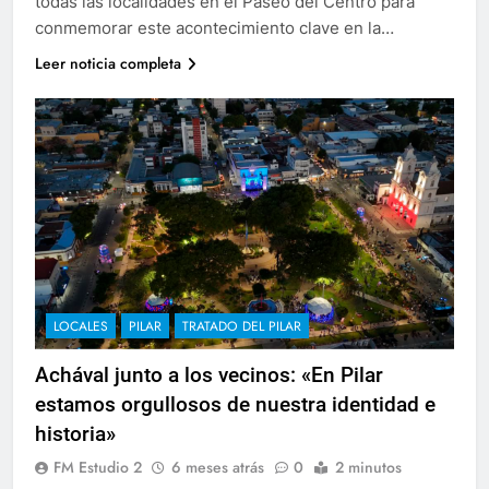
todas las localidades en el Paseo del Centro para
conmemorar este acontecimiento clave en la…
Leer noticia completa
LOCALES
PILAR
TRATADO DEL PILAR
Achával junto a los vecinos: «En Pilar
estamos orgullosos de nuestra identidad e
historia»
FM Estudio 2
6 meses atrás
0
2 minutos