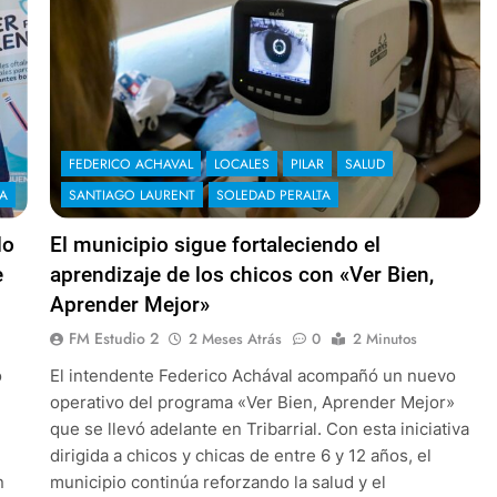
FEDERICO ACHAVAL
LOCALES
PILAR
SALUD
TA
SANTIAGO LAURENT
SOLEDAD PERALTA
do
El municipio sigue fortaleciendo el
e
aprendizaje de los chicos con «Ver Bien,
Aprender Mejor»
FM Estudio 2
2 Meses Atrás
0
2 Minutos
o
El intendente Federico Achával acompañó un nuevo
operativo del programa «Ver Bien, Aprender Mejor»
que se llevó adelante en Tribarrial. Con esta iniciativa
,
dirigida a chicos y chicas de entre 6 y 12 años, el
n
municipio continúa reforzando la salud y el