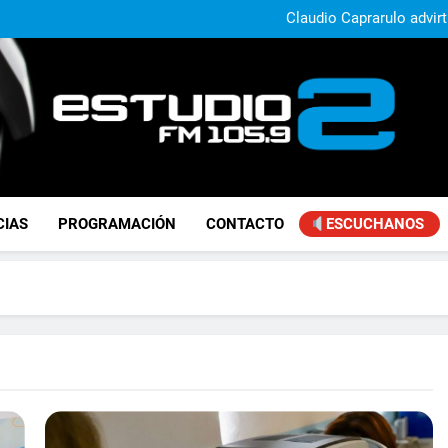
Claudio Caprarulo advirt
muestra un 
Carlos Linares afirmó que el
ley de tierras y advirtió un ca
Paco Olveira cuestionó l
Daniela Vilar aseguró que el G
extranjeros y advirtió sob
Claudio Caprarulo advirt
muestra un 
Carlos Linares afirmó que el
ley de tierras y advirtió un ca
Paco Olveira cuestionó l
FM Estudio 2
CIAS
PROGRAMACIÓN
CONTACTO
ESCUCHANOS