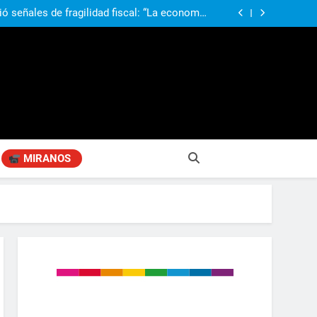
ió señales de fragilidad fiscal: “La economía
problema que puede volver a generar déficit”
 Gobierno “tuvo que dar marcha atrás” con la
mbio de clima político entre los gobernadores
a visita de León XIV a la Argentina: “Hubiera
preferido que no viniera”
obierno «no renunció» a la venta de tierras a
re otros cambios que considera «gravísimos»
ió señales de fragilidad fiscal: “La economía
problema que puede volver a generar déficit”
 Gobierno “tuvo que dar marcha atrás” con la
mbio de clima político entre los gobernadores
a visita de León XIV a la Argentina: “Hubiera
preferido que no viniera”
MIRANOS