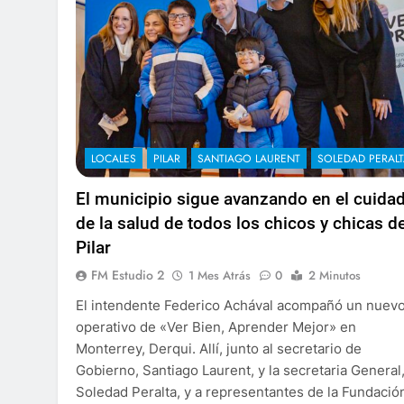
LOCALES
PILAR
SANTIAGO LAURENT
SOLEDAD PERAL
El municipio sigue avanzando en el cuida
de la salud de todos los chicos y chicas d
Pilar
FM Estudio 2
1 Mes Atrás
0
2 Minutos
El intendente Federico Achával acompañó un nuev
operativo de «Ver Bien, Aprender Mejor» en
Monterrey, Derqui. Allí, junto al secretario de
Gobierno, Santiago Laurent, y la secretaria General
Soledad Peralta, y a representantes de la Fundació