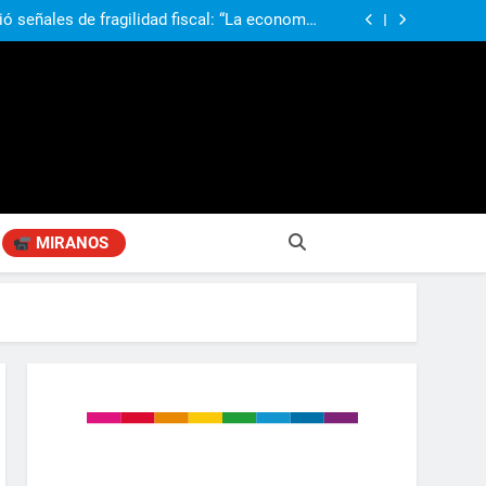
obierno «no renunció» a la venta de tierras a
re otros cambios que considera «gravísimos»
ió señales de fragilidad fiscal: “La economía
problema que puede volver a generar déficit”
 Gobierno “tuvo que dar marcha atrás” con la
mbio de clima político entre los gobernadores
a visita de León XIV a la Argentina: “Hubiera
preferido que no viniera”
obierno «no renunció» a la venta de tierras a
re otros cambios que considera «gravísimos»
ió señales de fragilidad fiscal: “La economía
problema que puede volver a generar déficit”
 Gobierno “tuvo que dar marcha atrás” con la
mbio de clima político entre los gobernadores
a visita de León XIV a la Argentina: “Hubiera
preferido que no viniera”
MIRANOS