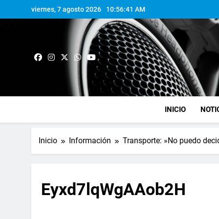
viernes, 7 agosto 2026
10:56:42 AM
INICIO
NOTI
Inicio
Información
Transporte: »No puedo decid
Eyxd7lqWgAAob2H