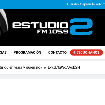
Daniela Vilar aseguró que el G
extranjeros y advirtió sob
Claudio Caprarulo advirt
muestra un 
Carlos Linares afirmó que el
ley de tierras y advirtió un ca
Paco Olveira cuestionó l
Daniela Vilar aseguró que el G
extranjeros y advirtió sob
Claudio Caprarulo advirt
muestra un 
Carlos Linares afirmó que el
ley de tierras y advirtió un ca
Paco Olveira cuestionó l
FM Estudio 2
CIAS
PROGRAMACIÓN
CONTACTO
ESCUCHANOS
ir quién viaja y quién no»
Eyxd7lqWgAAob2H