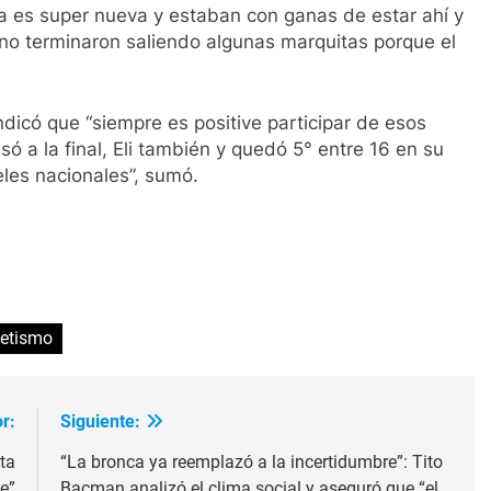
ia es super nueva y estaban con ganas de estar ahí y
 no terminaron saliendo algunas marquitas porque el
ndicó que “siempre es positive participar de esos
só a la final, Eli también y quedó 5° entre 16 en su
les nacionales”, sumó.
ir
letismo
r:
Siguiente:
ta
“La bronca ya reemplazó a la incertidumbre”: Tito
e”
Bacman analizó el clima social y aseguró que “el