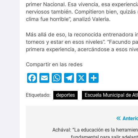
primer Nacional. Esa vivencia, esa experienc
nerviosos también. Compitieron bien, quizás
clima fue horrible”, analizó Valeria.
Más allá de eso, la reconocida entrenadora i
torneos y estar en esos niveles”. “Facundo pa
primera experiencia, acercándose a esos nive
Compartir en las redes
Facebook
Email
WhatsApp
Telegram
X
Compart
Etiquetado:
deportes
Escuela Municipal de At
Anterio
Achával: “La educación es la herramien
fundamental para salir adelant