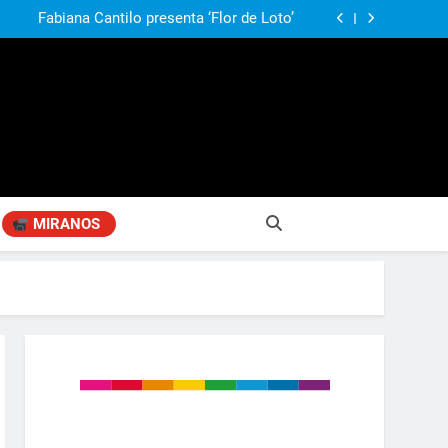
agen positiva entre jefes comunales del GBA
Fabiana Cantilo presenta ‘Flor de Loto’
n desestime la locura de la venta de tierras a
extranjeros”
a movilización al Congreso junto a la Liga de
Intendentes
agen positiva entre jefes comunales del GBA
Fabiana Cantilo presenta ‘Flor de Loto’
n desestime la locura de la venta de tierras a
extranjeros”
a movilización al Congreso junto a la Liga de
Intendentes
MIRANOS