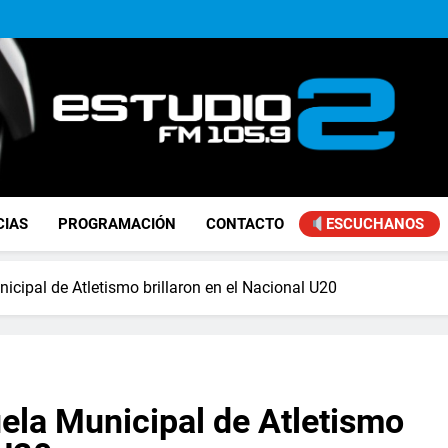
Achával, primero en im
Kicillof: “Se logró que Nació
Achával participó de l
Achával, primero en im
Kicillof: “Se logró que Nació
Achával participó de l
FM Estudio 2
CIAS
PROGRAMACIÓN
CONTACTO
ESCUCHANOS
icipal de Atletismo brillaron en el Nacional U20
ela Municipal de Atletismo