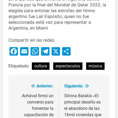
Francia por la final del Mundial de Qatar 2022, la
elegida para entonar las estrofas del himno
argentino fue Lali Espósito, quien no fue
seleccionada está vez para representar a
Argentina, en Miami
Compartir en las redes
Facebook
Email
WhatsApp
Telegram
X
Compartir
Etiquetado:
cultura
espectaculos
música
Anterior:
Siguiente:
Achával firmó un
Silvina Batakis «El
convenio para
principal desafío es
fomentar la
el abandono de las
capacitación de
16mil viviendas que