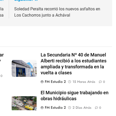
la
Soledad Peralta recorrió los nuevos asfaltos en
sa
Los Cachorros junto a Achával
ar
La Secundaria Nº 40 de Manuel
y
Alberti recibió a los estudiantes
ampliada y transformada en la
vuelta a clases
0
FM Estudio 2
15 Horas Atrás
0
El Municipio sigue trabajando en
obras hidráulicas
FM Estudio 2
2 Días Atrás
0