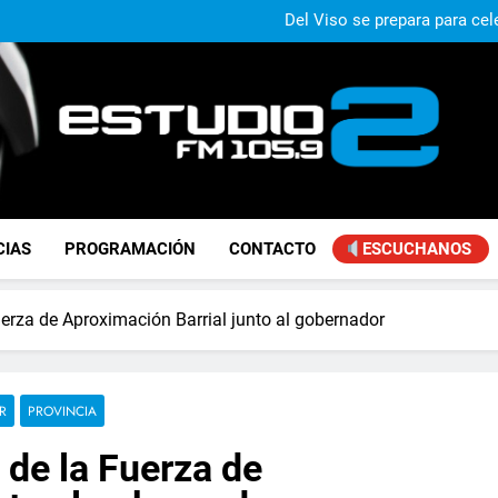
Paco Olveira cuestionó l
Del Viso se prepara para ce
La Secundaria Nº 40 de Manuel 
Nuevo operativo de «Ver Bie
Paco Olveira cuestionó l
Del Viso se prepara para ce
La Secundaria Nº 40 de Manuel 
Nuevo operativo de «Ver Bie
FM Estudio 2
CIAS
PROGRAMACIÓN
CONTACTO
ESCUCHANOS
uerza de Aproximación Barrial junto al gobernador
R
PROVINCIA
 de la Fuerza de