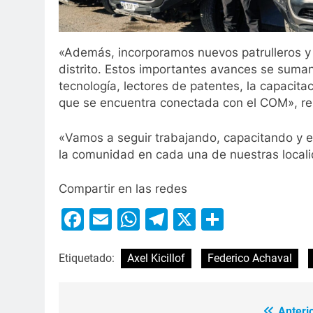
«Además, incorporamos nuevos patrulleros y 
distrito. Estos importantes avances se suman
tecnología, lectores de patentes, la capacita
que se encuentra conectada con el COM», re
«Vamos a seguir trabajando, capacitando y e
la comunidad en cada una de nuestras locali
Compartir en las redes
Facebook
Email
WhatsApp
Telegram
X
Compart
Etiquetado:
Axel Kicillof
Federico Achaval
Anterio