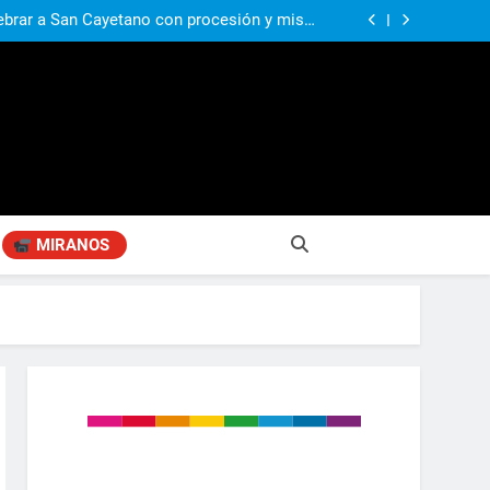
a visita de León XIV a la Argentina: “Hubiera
preferido que no viniera”
lebrar a San Cayetano con procesión y misas
durante toda la jornada
Alberti recibió a los estudiantes ampliada y
transformada en la vuelta a clases
n, Aprender Mejor», ahora en Manuel Alberti
a visita de León XIV a la Argentina: “Hubiera
preferido que no viniera”
lebrar a San Cayetano con procesión y misas
durante toda la jornada
Alberti recibió a los estudiantes ampliada y
transformada en la vuelta a clases
n, Aprender Mejor», ahora en Manuel Alberti
MIRANOS