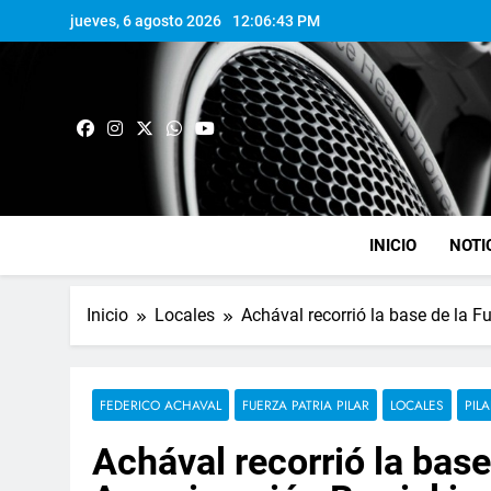
jueves, 6 agosto 2026
12:06:44 PM
INICIO
NOTI
Inicio
Locales
Achával recorrió la base de la F
FEDERICO ACHAVAL
FUERZA PATRIA PILAR
LOCALES
PILA
Achával recorrió la base