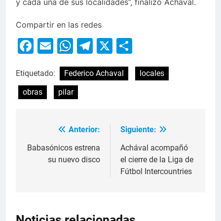
y cada una de sus localidades”, finalizó Achával.
Compartir en las redes
Facebook
Email
WhatsApp
Telegram
X
Compartir
Etiquetado:
Federico Achaval
locales
obras
pilar
Anterior:
Siguiente:
Babasónicos estrena
Achával acompañó
su nuevo disco
el cierre de la Liga de
Fútbol Intercountries
Noticias relacionadas