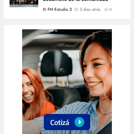
FM Estudio 2
3 días atrás
0