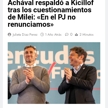
Achával respaldó a Kicillof
tras los cuestionamientos
de Milei: «En el PJ no
renunciamos»
0
Julieta Diaz Perez
1 Año Atrás
2 Minutos