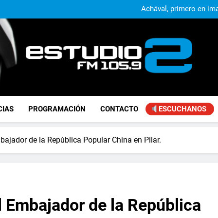
Alejandro Lafourcade present
que, 
Achával, primero en im
Kicillof: “Se logró que Nació
Alejandro Lafourcade present
que, 
Achával, primero en im
Kicillof: “Se logró que Nació
FM Estudio 2
CIAS
PROGRAMACIÓN
CONTACTO
ESCUCHANOS
bajador de la República Popular China en Pilar.
l Embajador de la República