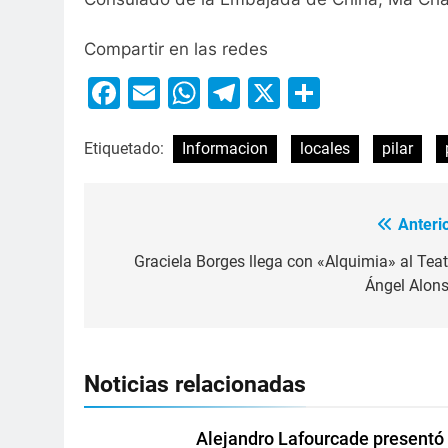
Compartir en las redes
Facebook
Email
WhatsApp
Telegram
X
Compart
Etiquetado:
Informacion
locales
pilar
Anterio
Graciela Borges llega con «Alquimia» al Teat
Ángel Alons
Noticias relacionadas
Alejandro Lafourcade presentó