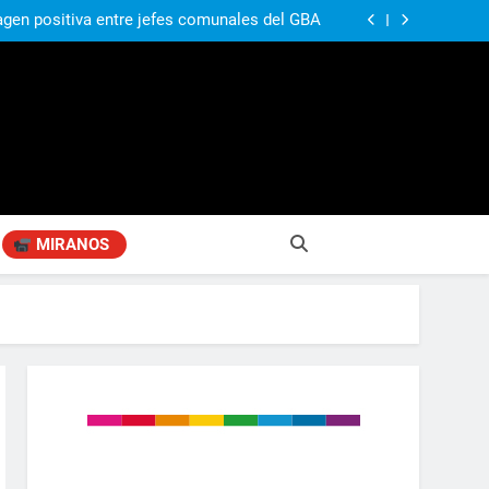
ó su nuevo libro sobre Pilar: “Hay historias
si nadie las plasma, se pierden para siempre”
agen positiva entre jefes comunales del GBA
Fabiana Cantilo presenta ‘Flor de Loto’
n desestime la locura de la venta de tierras a
extranjeros”
ó su nuevo libro sobre Pilar: “Hay historias
si nadie las plasma, se pierden para siempre”
agen positiva entre jefes comunales del GBA
Fabiana Cantilo presenta ‘Flor de Loto’
n desestime la locura de la venta de tierras a
extranjeros”
MIRANOS