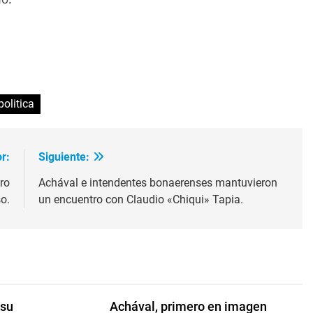
ir
politica
r:
Siguiente:
ro
Achával e intendentes bonaerenses mantuvieron
o.
un encuentro con Claudio «Chiqui» Tapia.
 su
Achával, primero en imagen