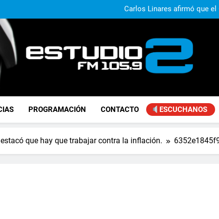
Carlos Linares afirmó que el
ley de tierras y advirtió un ca
Paco Olveira cuestionó l
Daniela Vilar aseguró que el G
extranjeros y advirtió sob
Claudio Caprarulo advirt
muestra un 
Carlos Linares afirmó que el
ley de tierras y advirtió un ca
Paco Olveira cuestionó l
FM Estudio 2
CIAS
PROGRAMACIÓN
CONTACTO
ESCUCHANOS
estacó que hay que trabajar contra la inflación.
6352e1845f