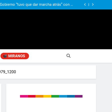
 Gobierno “tuvo que dar marcha atrás” con la
mbio de clima político entre los gobernadores
a visita de León XIV a la Argentina: “Hubiera
preferido que no viniera”
obierno «no renunció» a la venta de tierras a
re otros cambios que considera «gravísimos»
ió señales de fragilidad fiscal: “La economía
problema que puede volver a generar déficit”
 Gobierno “tuvo que dar marcha atrás” con la
mbio de clima político entre los gobernadores
a visita de León XIV a la Argentina: “Hubiera
preferido que no viniera”
MIRANOS
979_1200