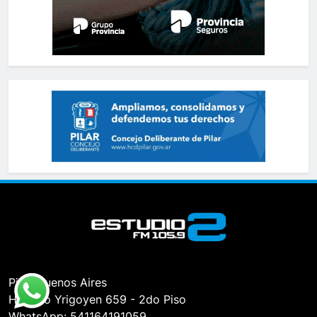
Pilar, Buenos Aires
Hipólito Yrigoyen 659 - 2do Piso
WhatsApp: 541164191059