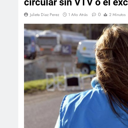
circular sin VTV o el ex
0
Julieta Diaz Perez
1 Año Atrás
2 Minutos