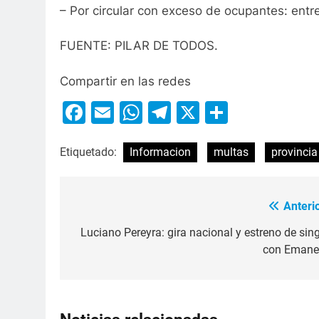
– Por circular con exceso de ocupantes: ent
FUENTE: PILAR DE TODOS.
Compartir en las redes
Facebook
Email
WhatsApp
Telegram
X
Compart
Etiquetado:
Informacion
multas
provincia
Anterio
Luciano Pereyra: gira nacional y estreno de sing
con Emane