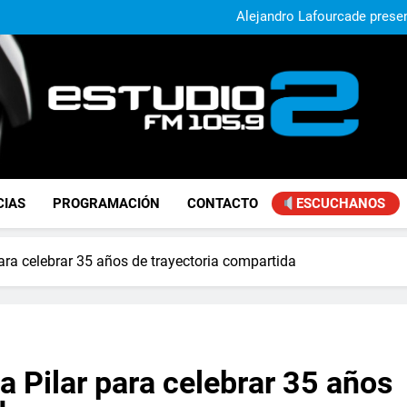
Alejandro Lafourcade present
que, 
Achával, primero en im
El municipio sigue a
Alejandro Lafourcade present
que, 
Achával, primero en im
FM Estudio 2
CIAS
PROGRAMACIÓN
CONTACTO
ESCUCHANOS
 para celebrar 35 años de trayectoria compartida
 a Pilar para celebrar 35 años