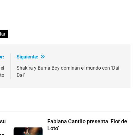
ir
lar
r:
Siguiente:
el
Shakira y Burna Boy dominan el mundo con ‘Dai
to
Dai’
 su
Fabiana Cantilo presenta ‘Flor de
Loto’