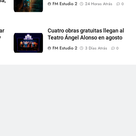
ma,
FM Estudio 2
24 Horas Atrás
0
ar
Cuatro obras gratuitas llegan al
y
Teatro Ángel Alonso en agosto
FM Estudio 2
3 Días Atrás
0