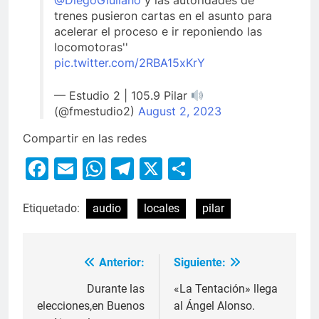
@DiegoGiuliano
y las autoridades de
trenes pusieron cartas en el asunto para
acelerar el proceso e ir reponiendo las
locomotoras''
pic.twitter.com/2RBA15xKrY
— Estudio 2 | 105.9 Pilar
(@fmestudio2)
August 2, 2023
Compartir en las redes
Facebook
Email
WhatsApp
Telegram
X
Compartir
Etiquetado:
audio
locales
pilar
Anterior:
Siguiente:
Durante las
«La Tentación» llega
elecciones,en Buenos
al Ángel Alonso.