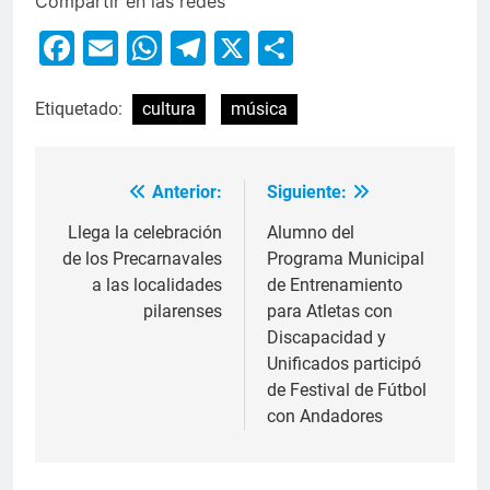
Compartir en las redes
Facebook
Email
WhatsApp
Telegram
X
Compartir
Etiquetado:
cultura
música
Anterior:
Siguiente:
Llega la celebración
Alumno del
de los Precarnavales
Programa Municipal
a las localidades
de Entrenamiento
pilarenses
para Atletas con
Discapacidad y
Unificados participó
de Festival de Fútbol
con Andadores