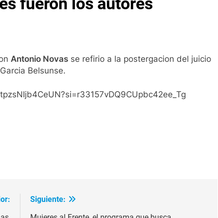
s fueron los autores¨
con
Antonio Novas
se refirio a la postergacion del juicio
 Garcia Belsunse.
HRwtpzsNIjb4CeUN?si=r33157vDQ9CUpbc42ee_Tg
ir
or:
Siguiente:
as,
Mujeres al Frente, el programa que busca