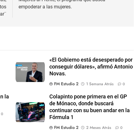
tos
empoderar a las mujeres.
ar¨
«El Gobierno está desesperado por
conseguir dólares», afirmó Antonio
Novas.
FM Estudio 2
1 Semana Atrás
0
n la
Colapinto pone primera en el GP
de Mónaco, donde buscará
continuar con su buen andar en la
0
Fórmula 1
FM Estudio 2
2 Meses Atrás
0