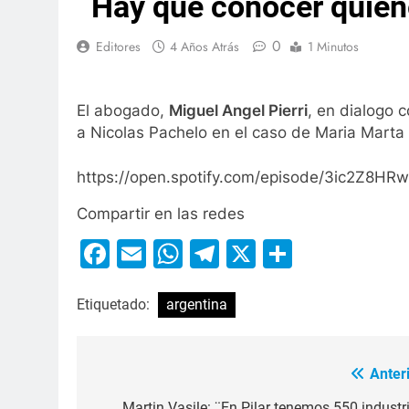
¨Hay que conocer quiene
0
Editores
4 Años Atrás
1 Minutos
El abogado,
Miguel Angel Pierri
, en dialogo 
a Nicolas Pachelo en el caso de Maria Marta
https://open.spotify.com/episode/3ic2Z8
Compartir en las redes
Facebook
Email
WhatsApp
Telegram
X
Compart
Etiquetado:
argentina
Anteri
Martin Vasile: ¨En Pilar tenemos 550 industri