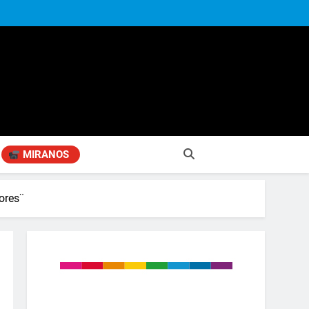
MIRANOS
ores¨