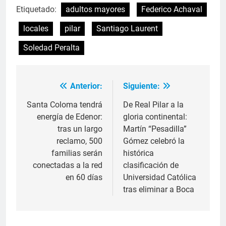
Etiquetado:
adultos mayores
Federico Achaval
locales
pilar
Santiago Laurent
Soledad Peralta
Anterior:
Siguiente:
Santa Coloma tendrá
De Real Pilar a la
energía de Edenor:
gloria continental:
tras un largo
Martín “Pesadilla”
reclamo, 500
Gómez celebró la
familias serán
histórica
conectadas a la red
clasificación de
en 60 días
Universidad Católica
tras eliminar a Boca