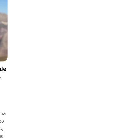
 de
e
una
bo
o,
na