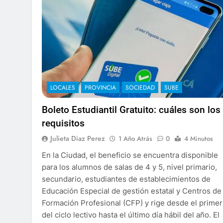
LOCALES
PROVINCIA
SOCIEDAD
SUBE
Boleto Estudiantil Gratuito: cuáles son los
requisitos
Julieta Diaz Perez
1 Año Atrás
0
4 Minutos
En la Ciudad, el beneficio se encuentra disponible
para los alumnos de salas de 4 y 5, nivel primario,
secundario, estudiantes de establecimientos de
Educación Especial de gestión estatal y Centros de
Formación Profesional (CFP) y rige desde el primer
del ciclo lectivo hasta el último día hábil del año. El