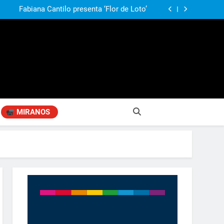
agen positiva entre jefes comunales del GBA
Fabiana Cantilo presenta ‘Flor de Loto’
n desestime la locura de la venta de tierras a
extranjeros”
ó su nuevo libro sobre Pilar: “Hay historias
si nadie las plasma, se pierden para siempre”
agen positiva entre jefes comunales del GBA
Fabiana Cantilo presenta ‘Flor de Loto’
n desestime la locura de la venta de tierras a
extranjeros”
MIRANOS