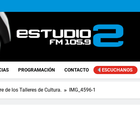
Achával, primero en im
Kicillof: “Se logró que Nació
Alejandro Lafourcade present
que, 
Achával, primero en im
Kicillof: “Se logró que Nació
FM Estudio 2
CIAS
PROGRAMACIÓN
CONTACTO
ESCUCHANOS
 de los Talleres de Cultura.
IMG_4596-1