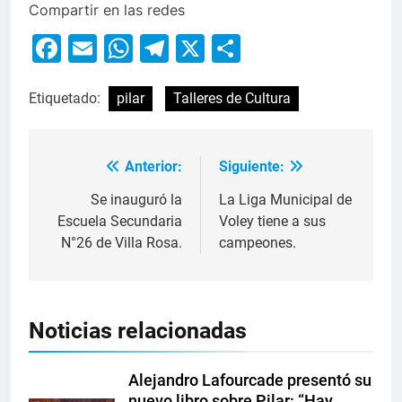
Compartir en las redes
Facebook
Email
WhatsApp
Telegram
X
Compartir
Etiquetado:
pilar
Talleres de Cultura
Anterior:
Siguiente:
Se inauguró la
La Liga Municipal de
Escuela Secundaria
Voley tiene a sus
N°26 de Villa Rosa.
campeones.
Noticias relacionadas
Alejandro Lafourcade presentó su
nuevo libro sobre Pilar: “Hay