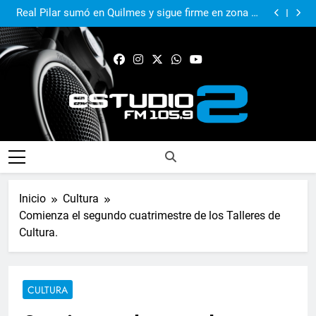
El Municipio sigue apoyando los espacios de cultura
e identidad
Real Pilar sumó en Quilmes y sigue firme en zona de
Reducido
Murió Jorge Messi, el papá del 10 de la selección
argentina
El Municipio acompañó al Centro Papa Francisco en
su primer aniversario
El Municipio sigue apoyando los espacios de cultura
e identidad
Real Pilar sumó en Quilmes y sigue firme en zona de
Reducido
Murió Jorge Messi, el papá del 10 de la selección
argentina
FM Estudio 2
Inicio
Cultura
Comienza el segundo cuatrimestre de los Talleres de
Cultura.
CULTURA