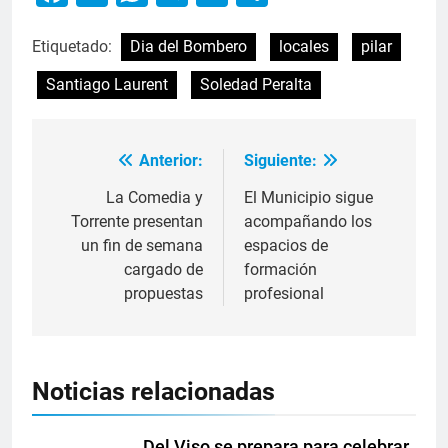
Etiquetado:
Dia del Bombero
locales
pilar
Santiago Laurent
Soledad Peralta
Anterior:
Siguiente:
La Comedia y
El Municipio sigue
Torrente presentan
acompañando los
un fin de semana
espacios de
cargado de
formación
propuestas
profesional
Noticias relacionadas
Del Viso se prepara para celebrar