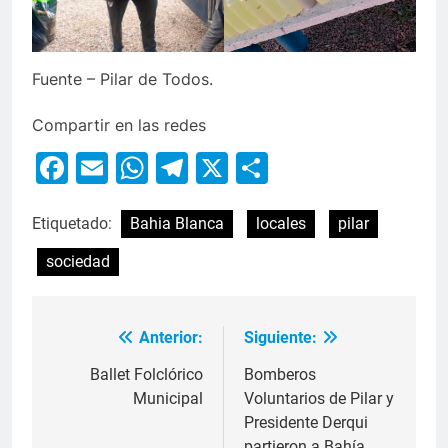
Fuente – Pilar de Todos.
Compartir en las redes
Facebook
Email
WhatsApp
Telegram
X
Compartir
Etiquetado:
Bahia Blanca
locales
pilar
sociedad
Anterior:
Siguiente:
Ballet Folclórico
Bomberos
Municipal
Voluntarios de Pilar y
Presidente Derqui
partieron a Bahía