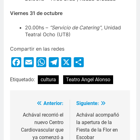
Viernes 31 de octubre
20.00hs –
“Servicio de Catering”
, Unidad
Teatral Ocho (UT8)
Compartir en las redes
Facebook
Email
WhatsApp
Telegram
X
Compartir
Etiquetado:
cultura
Teatro Angel Alonso
Anterior:
Siguiente:
Achával recorrió el
Achával acompañó
nuevo Centro
la apertura de la
Cardiovascular que
Fiesta de la Flor en
ya comenzó a
Escobar