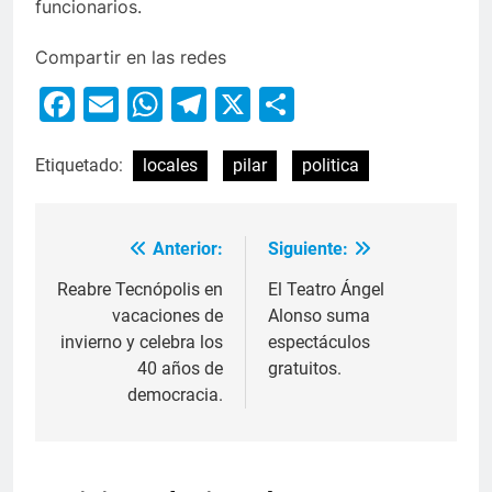
funcionarios.
Compartir en las redes
Facebook
Email
WhatsApp
Telegram
X
Compartir
Etiquetado:
locales
pilar
politica
Anterior:
Siguiente:
Reabre Tecnópolis en
El Teatro Ángel
vacaciones de
Alonso suma
invierno y celebra los
espectáculos
40 años de
gratuitos.
democracia.