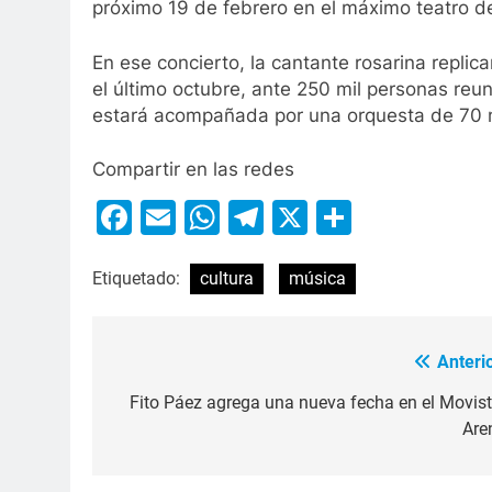
próximo 19 de febrero en el máximo teatro de
En ese concierto, la cantante rosarina replic
el último octubre, ante 250 mil personas reu
estará acompañada por una orquesta de 70 mú
Compartir en las redes
Facebook
Email
WhatsApp
Telegram
X
Compart
Etiquetado:
cultura
música
Anterio
Fito Páez agrega una nueva fecha en el Movist
Are