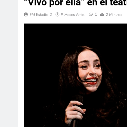
“Vivo por ella” en el tea
0
FM Estudio 2
9 Meses Atrás
2 Minutos