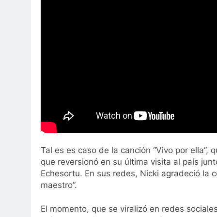
Tal es es caso de la canción “Vivo por ella”,
que reversionó en su última visita al país ju
Echesortu. En sus redes, Nicki agradeció la c
maestro”.
El momento, que se viralizó en redes sociales