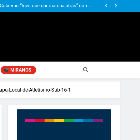
ió señales de fragilidad fiscal: “La economía
problema que puede volver a generar déficit”
 Gobierno “tuvo que dar marcha atrás” con la
mbio de clima político entre los gobernadores
a visita de León XIV a la Argentina: “Hubiera
preferido que no viniera”
obierno «no renunció» a la venta de tierras a
re otros cambios que considera «gravísimos»
ió señales de fragilidad fiscal: “La economía
problema que puede volver a generar déficit”
 Gobierno “tuvo que dar marcha atrás” con la
mbio de clima político entre los gobernadores
a visita de León XIV a la Argentina: “Hubiera
preferido que no viniera”
MIRANOS
pa-Local-de-Atletismo-Sub-16-1