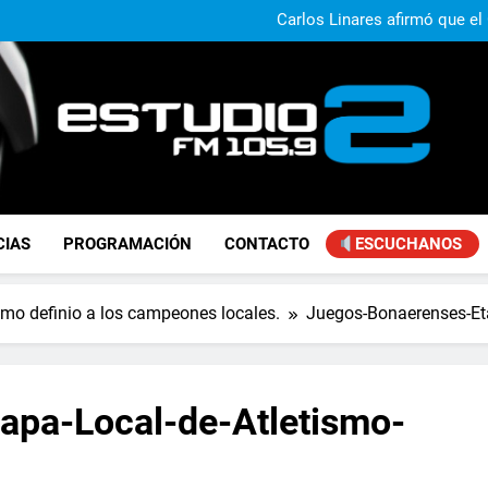
Claudio Caprarulo advirt
muestra un 
Carlos Linares afirmó que el
ley de tierras y advirtió un ca
Paco Olveira cuestionó l
Daniela Vilar aseguró que el G
extranjeros y advirtió sob
Claudio Caprarulo advirt
muestra un 
Carlos Linares afirmó que el
ley de tierras y advirtió un ca
Paco Olveira cuestionó l
FM Estudio 2
CIAS
PROGRAMACIÓN
CONTACTO
ESCUCHANOS
smo definio a los campeones locales.
Juegos-Bonaerenses-Eta
apa-Local-de-Atletismo-