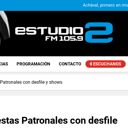
Alejandro Lafourcade present
que, 
Achával, primero en im
El municipio sigue a
Alejandro Lafourcade present
que, 
Achával, primero en im
FM Estudio 2
CIAS
PROGRAMACIÓN
CONTACTO
ESCUCHANOS
 Patronales con desfile y shows
estas Patronales con desfile