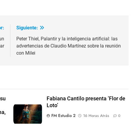
r:
Siguiente:
un
Peter Thiel, Palantir y la inteligencia artificial: las
lar
advertencias de Claudio Martínez sobre la reunión
con Milei
 su
Fabiana Cantilo presenta ‘Flor de
Loto’
ma,
FM Estudio 2
16 Horas Atrás
0