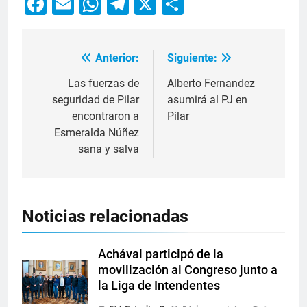
Facebook
Email
WhatsApp
Telegram
X
Compartir
Anterior:
Siguiente:
Las fuerzas de
Alberto Fernandez
seguridad de Pilar
asumirá al PJ en
encontraron a
Pilar
Esmeralda Núñez
sana y salva
Noticias relacionadas
Achával participó de la
movilización al Congreso junto a
la Liga de Intendentes