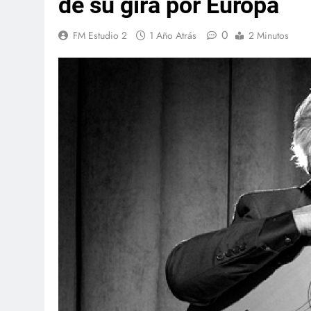
de su gira por Europa
0
FM Estudio 2
1 Año Atrás
2 Minutos