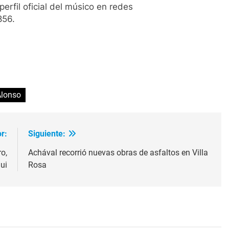
erfil oficial del músico en redes
856.
ir
Alonso
r:
Siguiente:
o,
Achával recorrió nuevas obras de asfaltos en Villa
ui
Rosa