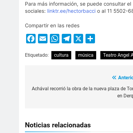
Para más información, se puede consultar el p
sociales:
linktr.ee/hectorbacci
o al 11 5502-6
Compartir en las redes
Facebook
Email
WhatsApp
Telegram
X
Compart
Etiquetado:
cultura
música
Teatro Angel 
Anterio
Achával recorrió la obra de la nueva plaza de Tor
en Derq
Noticias relacionadas