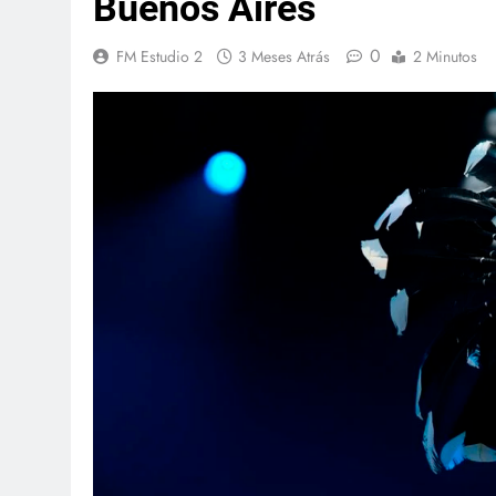
Buenos Aires
0
FM Estudio 2
3 Meses Atrás
2 Minutos