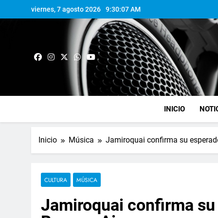
viernes, 7 agosto 2026
9:30:08 AM
INICIO
NOTI
Inicio
Música
Jamiroquai confirma su esperad
CULTURA
MÚSICA
Jamiroquai confirma s