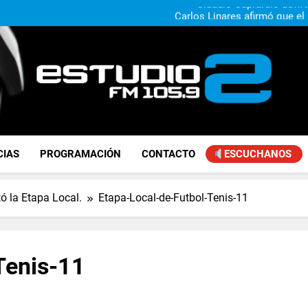
Claudio Caprarulo advirt
muestra un 
Carlos Linares afirmó que el
ley de tierras y advirtió un ca
Paco Olveira cuestionó l
Daniela Vilar aseguró que el G
extranjeros y advirtió sob
Claudio Caprarulo advirt
muestra un 
Carlos Linares afirmó que el
ley de tierras y advirtió un ca
Paco Olveira cuestionó l
FM Estudio 2
CIAS
PROGRAMACIÓN
CONTACTO
ESCUCHANOS
ó la Etapa Local.
Etapa-Local-de-Futbol-Tenis-11
Tenis-11