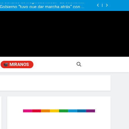
ió señales de fragilidad fiscal: “La economía
problema que puede volver a generar déficit”
 Gobierno “tuvo que dar marcha atrás” con la
mbio de clima político entre los gobernadores
a visita de León XIV a la Argentina: “Hubiera
preferido que no viniera”
obierno «no renunció» a la venta de tierras a
re otros cambios que considera «gravísimos»
ió señales de fragilidad fiscal: “La economía
problema que puede volver a generar déficit”
 Gobierno “tuvo que dar marcha atrás” con la
mbio de clima político entre los gobernadores
a visita de León XIV a la Argentina: “Hubiera
preferido que no viniera”
MIRANOS