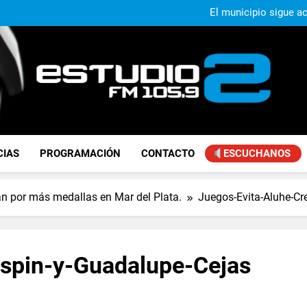
El municipio sigue a
Alejandro Lafourcade present
que, 
Achával, primero en im
Murió Jorge Mes
El municipio sigue a
Alejandro Lafourcade present
que, 
Achával, primero en im
FM Estudio 2
CIAS
PROGRAMACIÓN
CONTACTO
ESCUCHANOS
an por más medallas en Mar del Plata.
Juegos-Evita-Aluhe-Cr
espin-y-Guadalupe-Cejas