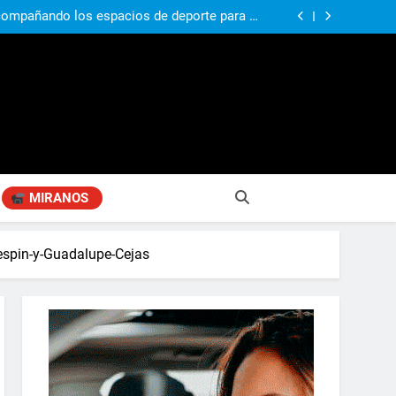
compañando los espacios de deporte para el
desarrollo de la comunidad
ó su nuevo libro sobre Pilar: “Hay historias
si nadie las plasma, se pierden para siempre”
agen positiva entre jefes comunales del GBA
si, el papá del 10 de la selección argentina
compañando los espacios de deporte para el
desarrollo de la comunidad
ó su nuevo libro sobre Pilar: “Hay historias
si nadie las plasma, se pierden para siempre”
agen positiva entre jefes comunales del GBA
MIRANOS
espin-y-Guadalupe-Cejas