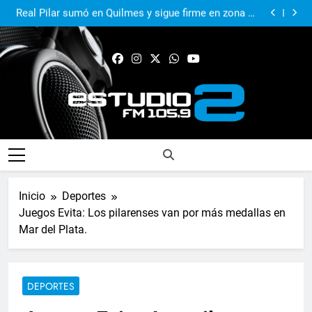
El Municipio sigue apoyando los espacios de cultura
e identidad
Real Pilar sumó en Quilmes y sigue firme en zona de
Reducido
Murió Jorge Messi, el papá del 10 de la selección
argentina
El Municipio acompañó al Centro Papa Francisco en
su primer aniversario
El Municipio sigue apoyando los espacios de cultura
e identidad
Real Pilar sumó en Quilmes y sigue firme en zona de
Reducido
Murió Jorge Messi, el papá del 10 de la selección
argentina
FM Estudio 2
Inicio
Deportes
Juegos Evita: Los pilarenses van por más medallas en
Mar del Plata.
DEPORTES